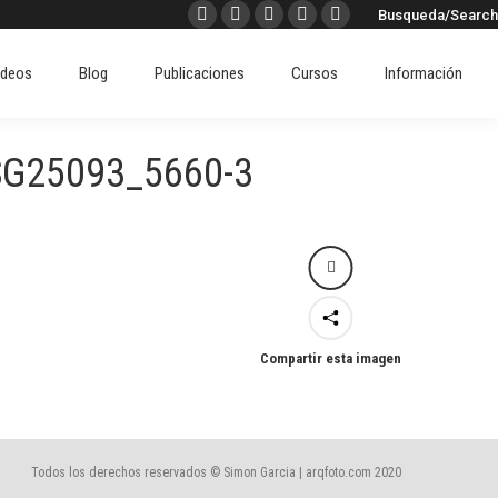
Buscar:
Busqueda/Search
Facebook
X
Instagram
Pinterest
Linkedin
ideos
Blog
Publicaciones
Cursos
Información
page
page
page
page
page
ideos
Blog
Publicaciones
Cursos
Información
opens
opens
opens
opens
opens
in
in
in
in
in
new
new
new
new
new
SG25093_5660-3
window
window
window
window
window
Compartir esta imagen
Todos los derechos reservados © Simon Garcia | arqfoto.com 2020