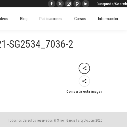
Buscar:
Busqueda/Search
Facebook
X
Instagram
Pinterest
Linkedin
ideos
Blog
Publicaciones
Cursos
Información
page
page
page
page
page
ideos
Blog
Publicaciones
Cursos
Información
opens
opens
opens
opens
opens
in
in
in
in
in
new
new
new
new
new
1-SG2534_7036-2
window
window
window
window
window
Compartir esta imagen
Todos los derechos reservados © Simon Garcia | arqfoto.com 2020