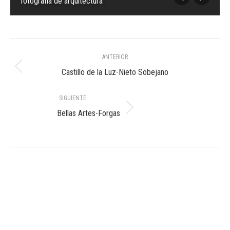
fotografia de arquitectura
Navegación
ANTERIOR
entre
Álbum
Castillo de la Luz-Nieto Sobejano
anterior:
álbumes
SIGUIENTE
Álbum
Bellas Artes-Forgas
siguiente: