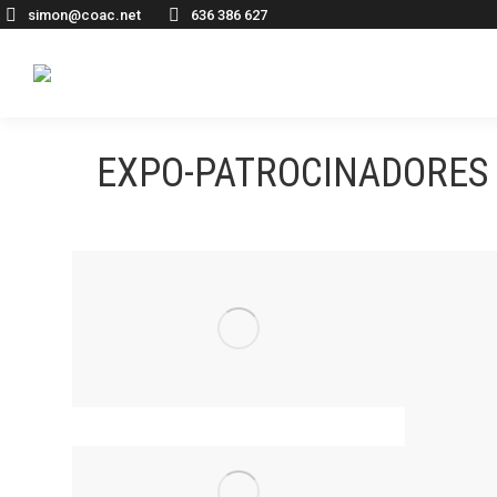
simon@coac.net
636 386 627
EXPO-PATROCINADORES