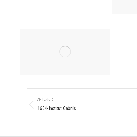
Navegación
ANTERIOR
entre
Álbum
1654-Institut Cabrils
anterior:
álbumes