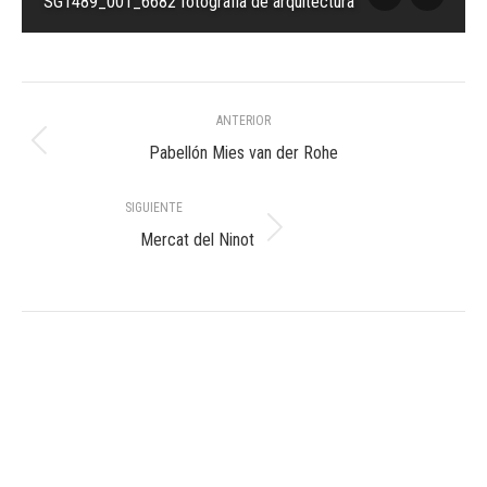
SG1489_001_6682 fotografia de arquitectura
Navegación
ANTERIOR
entre
Álbum
Pabellón Mies van der Rohe
anterior:
álbumes
SIGUIENTE
Álbum
Mercat del Ninot
siguiente: