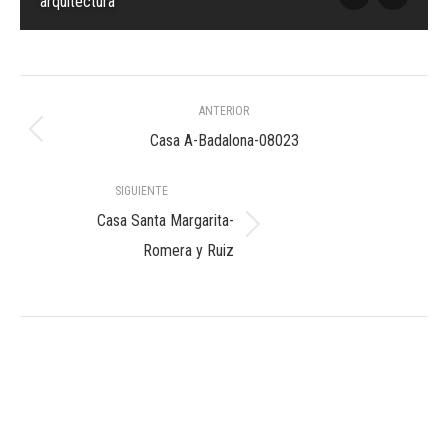
arquitectura
Navegación
ANTERIOR
entre
Álbum
Casa A-Badalona-08023
anterior:
álbumes
SIGUIENTE
Casa Santa Margarita-
Álbum
Romera y Ruiz
siguiente: