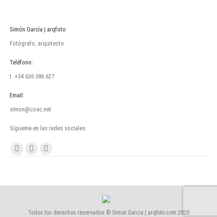
Simón García | arqfoto
Fotógrafo, arquitecto
Teléfono:
t. +34 636 386 627
Email:
simon@coac.net
Sígueme en las redes sociales
Encuéntranos en:
Facebook
Linkedin
Instagram
page
page
page
opens
opens
opens
in
in
in
new
new
new
Todos los derechos reservados © Simon Garcia | arqfoto.com 2020