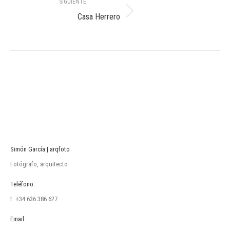
SIGUIENTE
Álbum
Casa Herrero
siguiente:
Simón García | arqfoto
Fotógrafo, arquitecto
Teléfono:
t. +34 636 386 627
Email: