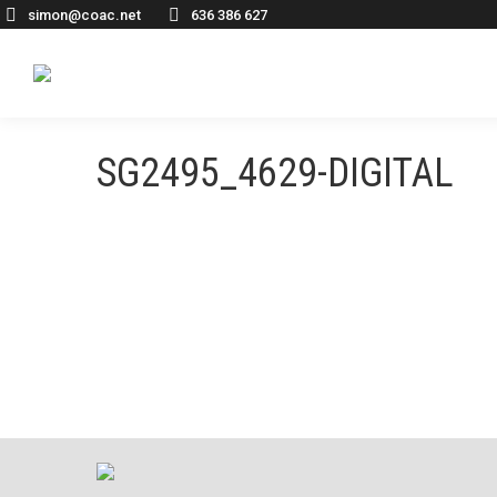
simon@coac.net
636 386 627
SG2495_4629-DIGITAL