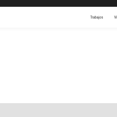
Trabajos
V
Trabajos
V