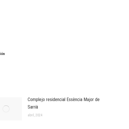
ión
Complejo residencial Essència Major de
Sarrià
abril, 2024