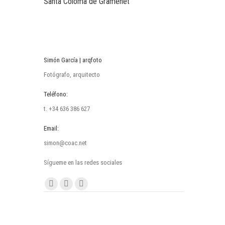
Santa Coloma de Gramenet
Simón García | arqfoto
Fotógrafo, arquitecto
Teléfono:
t. +34 636 386 627
Email:
simon@coac.net
Sígueme en las redes sociales
Encuéntranos en:
Facebook
Linkedin
Instagram
page
page
page
opens
opens
opens