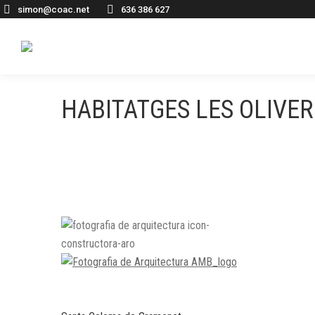
simon@coac.net
636 386 627
HABITATGES LES OLIVER