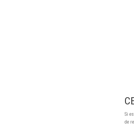
C
Si es
de r