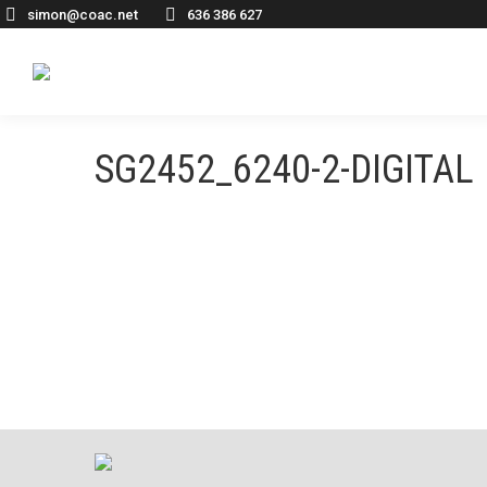
simon@coac.net
636 386 627
SG2452_6240-2-DIGITAL