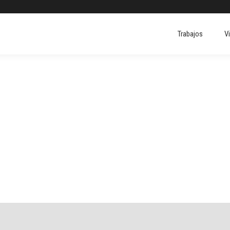
Trabajos
V
Trabajos
V