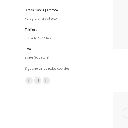
Simón García | arqfoto
Fotógrafo, arquitecto
Teléfono:
t. +34 636 386 627
Email:
simon@coac.net
Sígueme en las redes sociales
Encuéntranos en:
Facebook
Linkedin
Instagram
page
page
page
opens
opens
opens
in
in
in
new
new
new
window
window
window