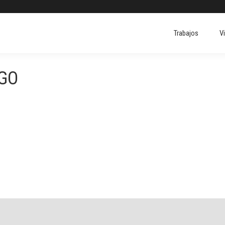
Trabajos
V
Trabajos
V
GO