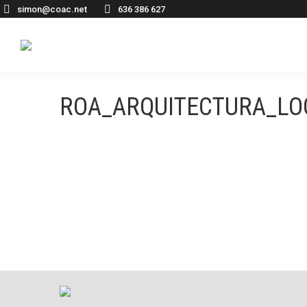
simon@coac.net
636 386 627
ROA_ARQUITECTURA_LO