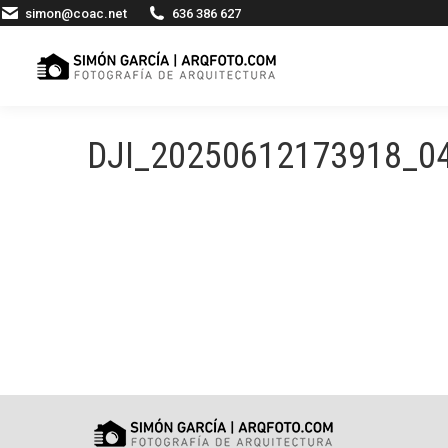
simon@coac.net
636 386 627
DJI_20250612173918_0