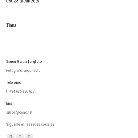
08023 architects
Tiana
Simón García | arqfoto
Fotógrafo, arquitecto
Teléfono:
t. +34 636 386 627
Email:
simon@coac.net
Sígueme en las redes sociales
Encuéntranos en: