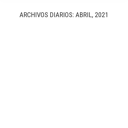
ARCHIVOS DIARIOS:
ABRIL, 2021
Casa Monago passivhaus en Benasque