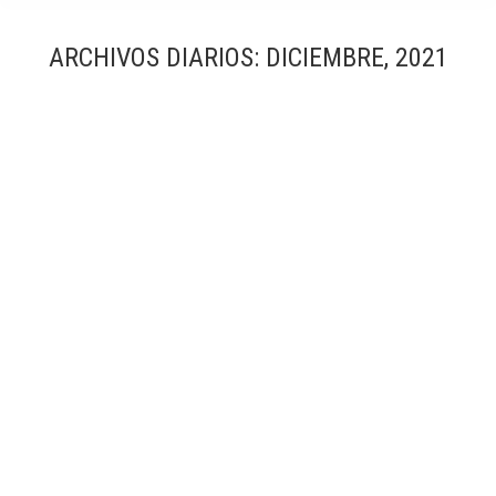
ARCHIVOS DIARIOS:
DICIEMBRE, 2021
Nueva área de Arritmias Hospital Vall Hebron