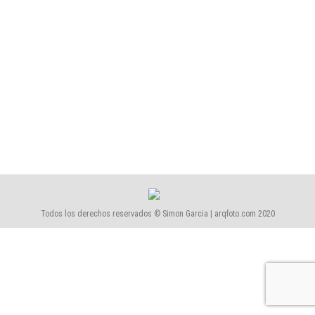
Sanitario
Por
Simón García | arqfoto
diciembre, 2021
CESIÓN DE DERECHOS Si está interesado en utilizar
alguna fotografía del reportaje para alguna
publicación, revista, catálogo, etc, debe adquirir los
derechos de reproducción correspondientes,
dirigiéndose a cesión de derechos y rellenar el
formulario.
Todos los derechos reservados © Simon Garcia | arqfoto.com 2020