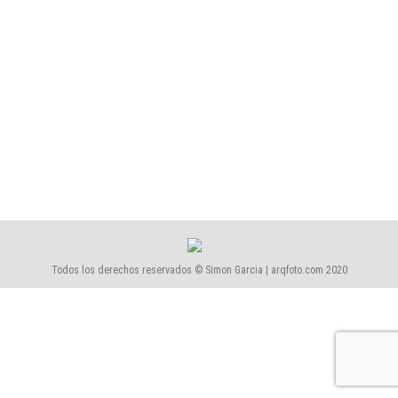
Corporativo
,
Oficinas
Por
Simón García | arqfoto
agosto, 2024
CESIÓN DE DERECHOS Si está interesado en utilizar
alguna fotografía del reportaje para alguna
publicación, revista, catálogo, etc, debe adquirir los
derechos de reproducción correspondientes,
dirigiéndose a cesión de derechos y rellenar el
formulario.
Todos los derechos reservados © Simon Garcia | arqfoto.com 2020