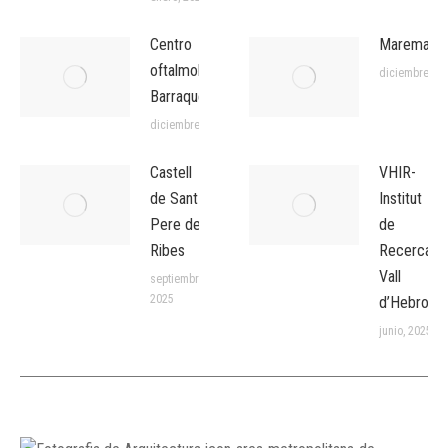
Centro
Maremagn
oftalmologico
diciembre, 20
Barraquer
diciembre, 2025
Castell
VHIR-
de Sant
Institut
Pere de
de
Ribes
Recerca
Vall
septiembre,
2025
d’Hebron
junio, 2025