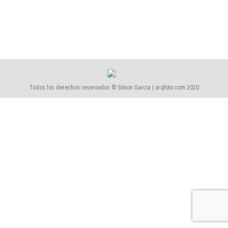
Casa Llorell en Tossa de Mar
1475-Casa Llorell
Por
Simón García | arqfoto
septiembre, 2015
Todos los derechos reservados © Simon Garcia | arqfoto.com 2020