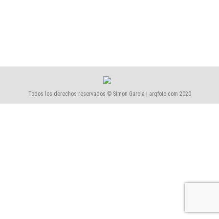
Centre Salut Mental a Sant Boi
1502-Centre Salut Mental
Por
Simón García | arqfoto
septiembre, 2015
Todos los derechos reservados © Simon Garcia | arqfoto.com 2020