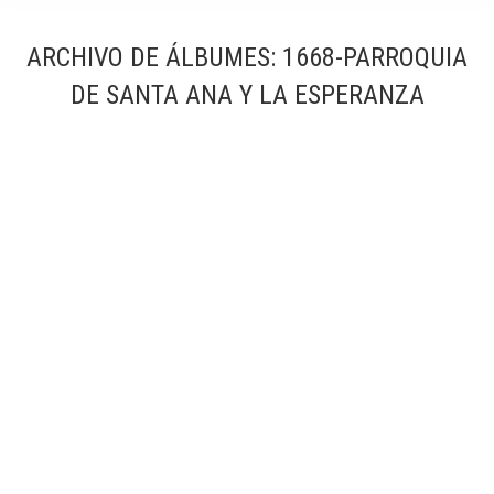
ARCHIVO DE ÁLBUMES:
1668-PARROQUIA
DE SANTA ANA Y LA ESPERANZA
1668-Parroquia de Santa Ana y la Esperanza
1668-Parroquia de Santa Ana y la Esperanza
Por
Simón García | arqfoto
diciembre, 2016