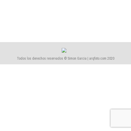
2045-Casas Apiladas
2045-Casas Apiladas
Por
Simón García | arqfoto
noviembre, 2020
Todos los derechos reservados © Simon Garcia | arqfoto.com 2020