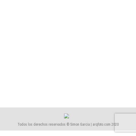
2449-Oficines Croda 22@
2449-Oficines Croda 22@
Por
Simón García | arqfoto
agosto, 2024
Todos los derechos reservados © Simon Garcia | arqfoto.com 2020