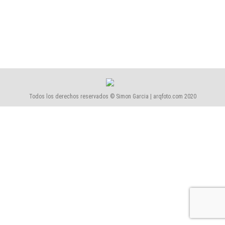
2014-Informatiu2-Mercat Fondo
2014-Informatiu2-Mercat Fondo
Por
Simón García | arqfoto
septiembre, 2015
Todos los derechos reservados © Simon Garcia | arqfoto.com 2020