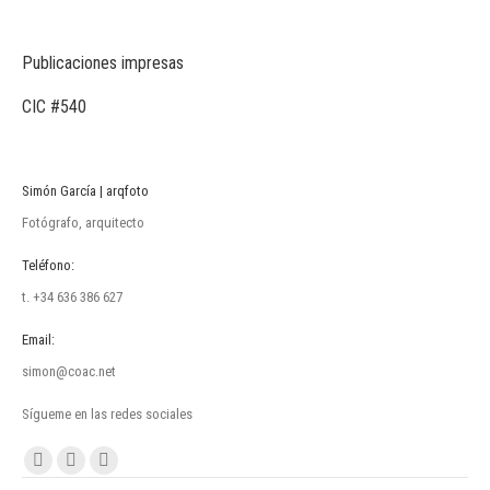
Publicaciones impresas
CIC #540
Simón García | arqfoto
Fotógrafo, arquitecto
Teléfono:
t. +34 636 386 627
Email:
simon@coac.net
Sígueme en las redes sociales
Encuéntranos en:
Facebook
Linkedin
Instagram