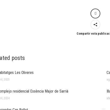
Compartir esta publicac
ated posts
abitatges Les Oliveres
C
ril, 2025
ag
omplejo residencial Essència Major de Sarrià
Il
ril, 2024
abr
iviendas Can Bellet