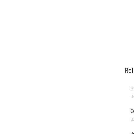
Rel
H
ab
C
ab
V