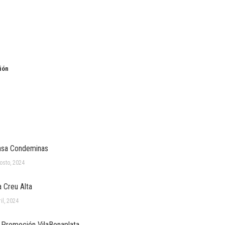
ión
asa Condeminas
osto, 2024
la Creu Alta
il, 2024
Promoción VilaBonaplata