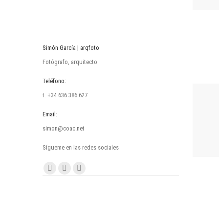
Simón García | arqfoto
Fotógrafo, arquitecto
Teléfono:
t. +34 636 386 627
Email:
simon@coac.net
Sígueme en las redes sociales
Encuéntranos en:
Facebook
Linkedin
Instagram
page
page
page
opens
opens
opens
in
in
in