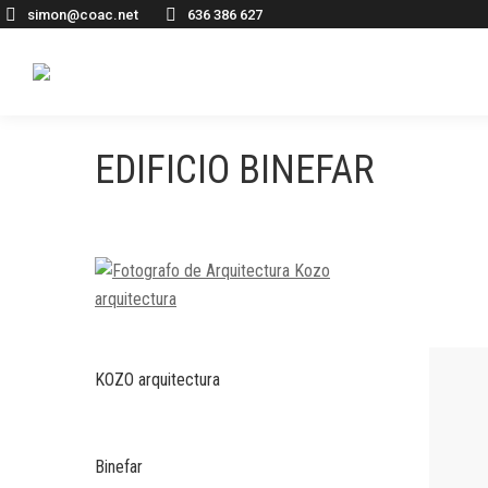
simon@coac.net
636 386 627
EDIFICIO BINEFAR
KOZO arquitectura
Binefar