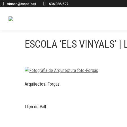
simon@coac.net
636 386 627
ESCOLA ‘ELS VINYALS’ | 
Arquitectos: Forgas
Lliçà de Vall