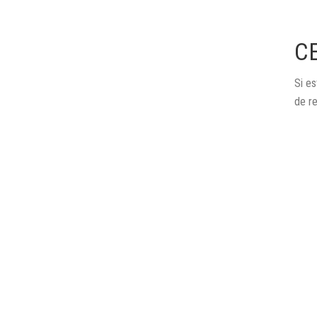
C
Si es
de r