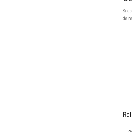
Si es
de r
Rel