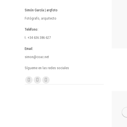
Simón García | arqfoto
Fotógrafo, arquitecto
Teléfono:
t. +34 636 386 627
Email:
simon@coac.net
Sígueme en las redes sociales
Encuéntranos en:
Facebook
Linkedin
Instagram
page
page
page
opens
opens
opens
in
in
in
new
new
new
window
window
window