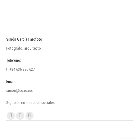
Simón García | arqfoto
Fotógrafo, arquitecto
Teléfono:
t. +34 636 386 627
Email:
simon@coac.net
Sígueme en las redes sociales
Encuéntranos en:
Facebook
Linkedin
Instagram
page
page
page
opens
opens
opens