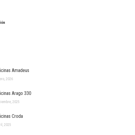
ión
icinas Amadeus
ero, 2026
icinas Arago 330
ciembre, 2025
icinas Croda
il, 2025