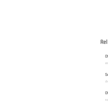
Rel
O
en
S
di
O
no