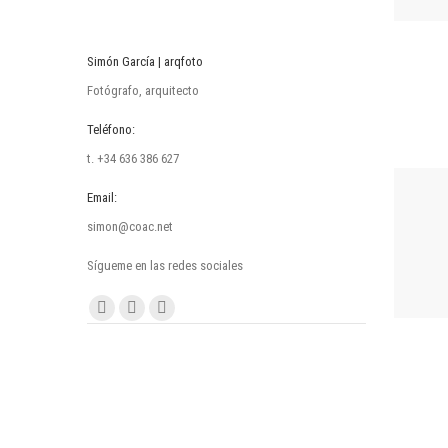
Simón García | arqfoto
Fotógrafo, arquitecto
Teléfono:
t. +34 636 386 627
Email:
simon@coac.net
Sígueme en las redes sociales
Encuéntranos en:
Facebook
Linkedin
Instagram
page
page
page
opens
opens
opens
in
in
in
new
new
new