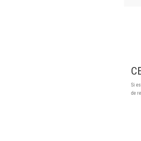
C
Si es
de r