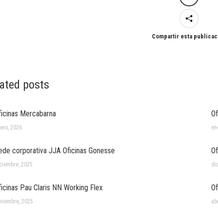
Compartir esta publicac
ated posts
ficinas Mercabarna
Of
ero, 2026
en
ede corporativa JJA Oficinas Gonesse
Of
ciembre, 2025
di
ficinas Pau Claris NN Working Flex
Of
viembre, 2025
abr