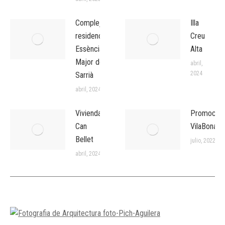
Complejo
Illa
residencial
Creu
Essència
Alta
Major de
abril,
2024
Sarrià
abril, 2024
Viviendas
Promoción
Can
VilaBonapl
Bellet
julio, 2022
abril, 2024