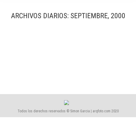
ARCHIVOS DIARIOS:
SEPTIEMBRE, 2000
Procesado estación DISA
Blog
Por
Simón García | arqfoto
septiembre, 2000
Estación de servicio DISA
Todos los derechos reservados © Simon Garcia | arqfoto.com 2020