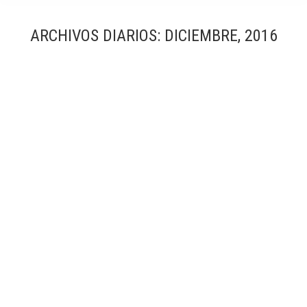
ARCHIVOS DIARIOS:
DICIEMBRE, 2016
Centro de Estudios Hidrográficos | Miguel Fisac