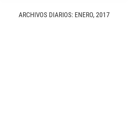
ARCHIVOS DIARIOS:
ENERO, 2017
Puente Cáscara Matadero Madrid Rio
Infraestructuras
Por
Simón García | arqfoto
enero, 2017
El proyecto de los Puentes Cáscara no puede
entenderse aislado del plan maestro de recuperación