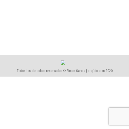
de las riberas del río Manzanares en Madrid y del
reordenamiento vial que lo permite. Ya ese sólo
esfuerzo merece atención y reconocimiento. Sin
embargo, los puentes como piezas insertas en dicho
contexto, valorizan además un concepto que no es…
Todos los derechos reservados © Simon Garcia | arqfoto.com 2020