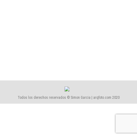
Para los que no pudisteis venir a la inauguración de la
exposición ‘Fotografia Arquitectònica’ aquí tenéis un
video y un reportaje fotográfico. Una pequeña delicia
bajo la mirada del realizador y amigo Sergi Sandúa
de Nosotros Films y unas fantásticas fotos del
también fotógrafo y amigo Jose Bellido de
Liliartphoto.
Todos los derechos reservados © Simon Garcia | arqfoto.com 2020