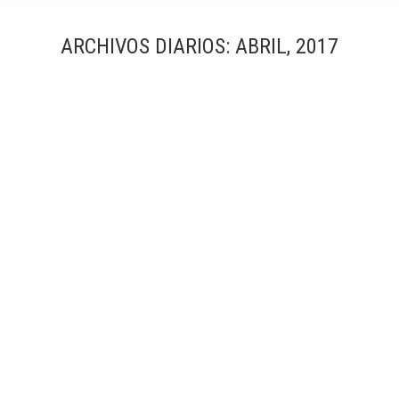
ARCHIVOS DIARIOS:
ABRIL, 2017
Inauguración de la exposición “Fotografia
Arquitectònica” en el CAATEEB
Exposición
Por
Simón García | arqfoto
abril, 2017