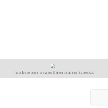
Talleres
Por
Simón García | arqfoto
agosto, 2017
18 Comentarios
Ya están preparados 2 nuevos talleres de Fotografía
de Arquitectura en Barcelona. Uno se
realizará durante 4 días entre semana y otro será un
intensivo durante un fin de semana.
Todos los derechos reservados © Simon Garcia | arqfoto.com 2020