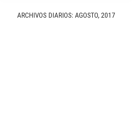
ARCHIVOS DIARIOS:
AGOSTO, 2017
Nuevos talleres de Fotografía de Arquitectura en
Barcelona