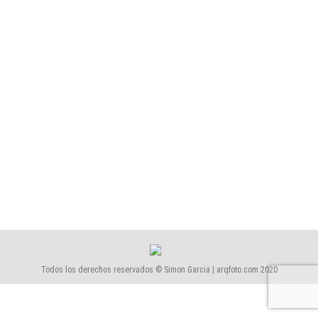
5ª edición del taller de Fotografía de Arquitectura en
Barcelona
Talleres
Por
Simón García | arqfoto
abril, 2018
Ya está a punto la 5ª edición del taller de Fotografía
de Arquitectura en Barcelona!
Todos los derechos reservados © Simon Garcia | arqfoto.com 2020