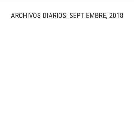
ARCHIVOS DIARIOS:
SEPTIEMBRE, 2018
Álbum y Cuaderno fotográfico
Material
Por
Simón García | arqfoto
septiembre, 2018