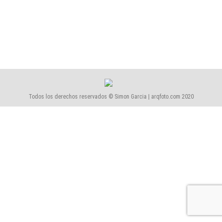
Posibilidad de completar el encargo fotográfico con
la impresión del reportaje completo en un álbum o
un cuaderno fotográfico de alta calidad.
Todos los derechos reservados © Simon Garcia | arqfoto.com 2020