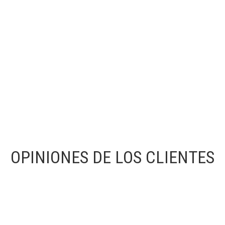
OPINIONES DE LOS CLIENTES
l respeto y el conocimiento hacia la arquitectura. El hecho de ser arqui