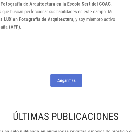
Fotografía de Arquitectura en la Escola Sert del COAC
,
s que buscan perfeccionar sus habilidades en este campo. Mi
s LUX en Fotografía de Arquitectura
, y soy miembro activo
paña (AFP)
.
Cargar más
ÚLTIMAS PUBLICACIONES
ura
ha sido publicado en numerosas revistas
y medios de prestigio d