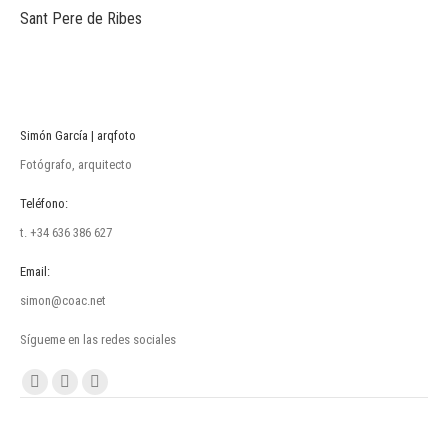
Sant Pere de Ribes
Simón García | arqfoto
Fotógrafo, arquitecto
Teléfono:
t. +34 636 386 627
Email:
simon@coac.net
Sígueme en las redes sociales
Encuéntranos en:
Facebook
Linkedin
Instagram
page
page
page
opens
opens
opens