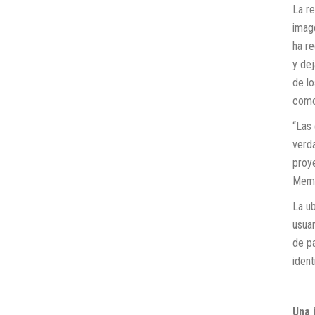
La r
image
ha re
y dej
de lo
como 
“Las
verd
proye
Meme
La ub
usua
de p
ident
Una 