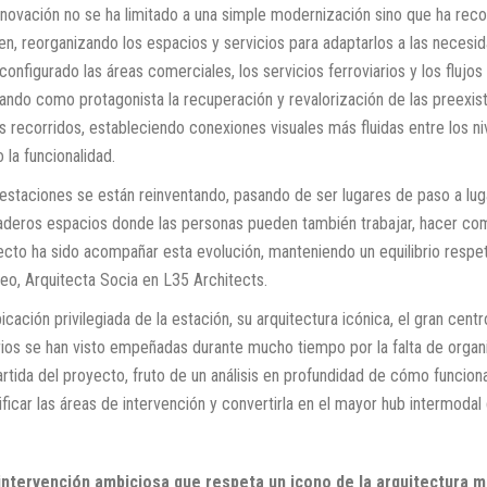
enovación no se ha limitado a una simple modernización sino que ha reco
n, reorganizando los espacios y servicios para adaptarlos a las necesid
configurado las áreas comerciales, los servicios ferroviarios y los flujos
ando como protagonista la recuperación y revalorización de las preexist
s recorridos, estableciendo conexiones visuales más fluidas entre los ni
la funcionalidad.
 estaciones se están reinventando, pasando de ser lugares de paso a lug
aderos espacios donde las personas pueden también trabajar, hacer compr
cto ha sido acompañar esta evolución, manteniendo un equilibrio respetu
o, Arquitecta Socia en L35 Architects.
icación privilegiada de la estación, su arquitectura icónica, el gran cen
rios se han visto empeñadas durante mucho tiempo por la falta de organi
artida del proyecto, fruto de un análisis en profundidad de cómo funcio
ificar las áreas de intervención y convertirla en el mayor hub intermodal d
intervención ambiciosa que respeta un icono de la arquitectura