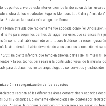
e los puntos clave de esta intervención fue la liberación de las visuales
ctura, obra de los arquitectos Eugenio Montuori, Leo Calini y Annibale V
las Servianas, la muralla más antigua de Roma.
una forma atrevida que rápidamente fue apodada como “el Dinosaurio”, la
nalmente para seguir los perfiles del agger serviano, que se encuentra ju
sión comercial había ocultado este tesoro histórico. La reconfiguración 
uía la vista desde el atrio, devolviendo a los usuarios la conexión visual 
l
Fórum
(la planta inferior), que también alberga partes de las murallas, 
entos y falsos techos para realzar la continuidad visual de la muralla,
ada para destacar los restos arqueológicos conservados y distribuidos a 
mización y reorganización de los espacios
rchitects reorganizó las diferentes áreas comerciales y espacios destin
s puras y dinámicas, claramente diferenciadas del contenedor arquitectón
ridos. Además, la propuesta devolvió protagonismo a los servicios ferrovi