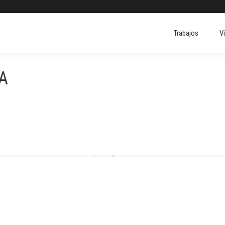
Trabajos
V
Trabajos
V
A