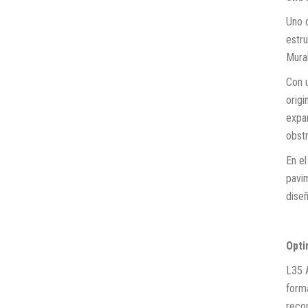
Uno d
estru
Mural
Con 
origi
expan
obstr
En e
pavim
diseñ
Opti
L35 A
forma
recor