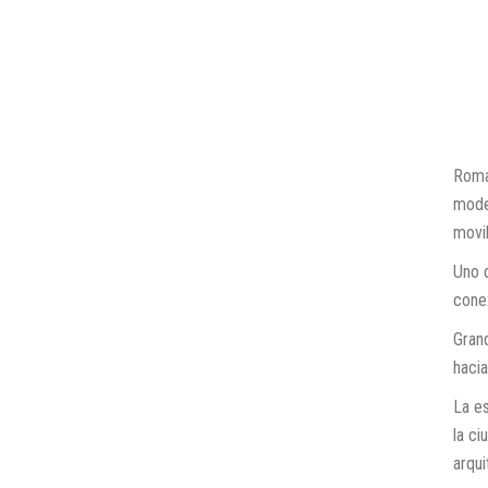
Roma
moder
movil
Uno d
conex
Grand
hacia
La e
la ci
arqui