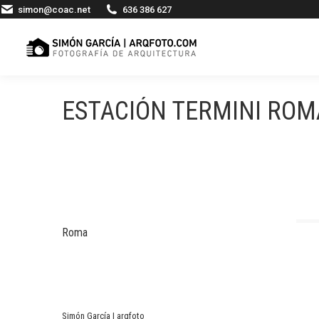
simon@coac.net
636 386 627
ESTACIÓN TERMINI ROM
Roma
Simón García | arqfoto