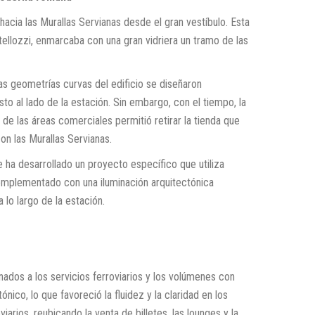
 hacia las Murallas Servianas desde el gran vestíbulo. Esta
itellozzi, enmarcaba con una gran vidriera un tramo de las
s geometrías curvas del edificio se diseñaron
sto al lado de la estación. Sin embargo, con el tiempo, la
de las áreas comerciales permitió retirar la tienda que
con las Murallas Servianas.
se ha desarrollado un proyecto específico que utiliza
 complementado con una iluminación arquitectónica
lo largo de la estación.
ados a los servicios ferroviarios y los volúmenes con
ico, lo que favoreció la fluidez y la claridad en los
arios, reubicando la venta de billetes, las lounges y la