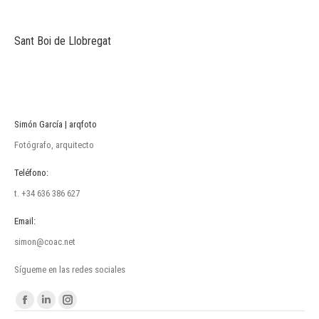
Sant Boi de Llobregat
Simón García | arqfoto
Fotógrafo, arquitecto
Teléfono:
t. +34 636 386 627
Email:
simon@coac.net
Sígueme en las redes sociales
Encuéntranos en:
Facebook
Linkedin
Instagram