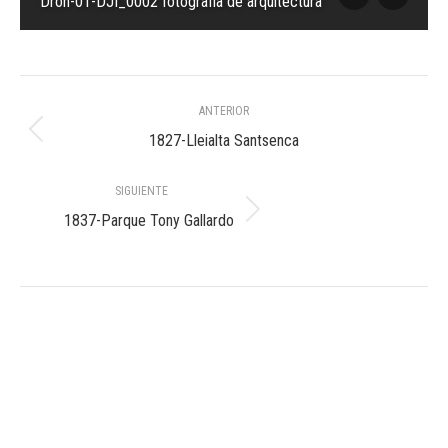
Dron-01-DJI_0002 fotografia de arquitectura
Navegación
ANTERIOR
entre
Álbum
1827-Lleialta Santsenca
anterior:
álbumes
SIGUIENTE
Álbum
1837-Parque Tony Gallardo
siguiente: