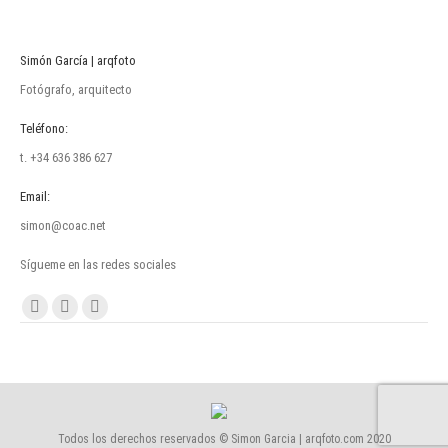
Simón García | arqfoto
Fotógrafo, arquitecto
Teléfono:
t. +34 636 386 627
Email:
simon@coac.net
Sígueme en las redes sociales
Encuéntranos en:
Facebook
Linkedin
Instagram
page
page
page
opens
opens
opens
in
in
in
new
new
new
Todos los derechos reservados © Simon Garcia | arqfoto.com 2020