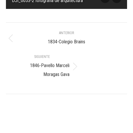
DJI_0053-2 fotografia de arquitectura
Navegación
ANTERIOR
entre
Álbum
1834-Colegio Brains
anterior:
álbumes
SIGUIENTE
1846-Pavello Marceli
Álbum
Moragas Gava
siguiente: