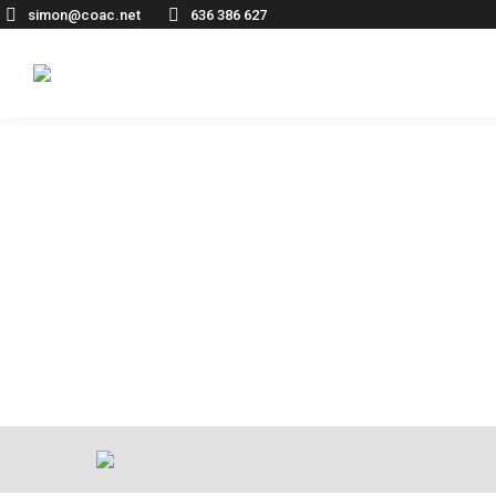
simon@coac.net
636 386 627