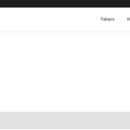
Trabajos
V
Trabajos
V