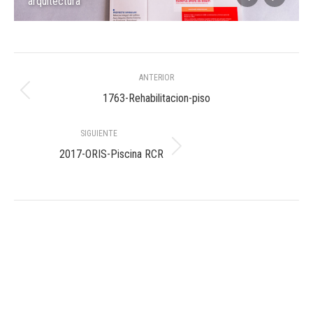
arquitectura
Navegación
ANTERIOR
entre
Álbum
1763-Rehabilitacion-piso
anterior:
álbumes
SIGUIENTE
Álbum
2017-ORIS-Piscina RCR
siguiente: