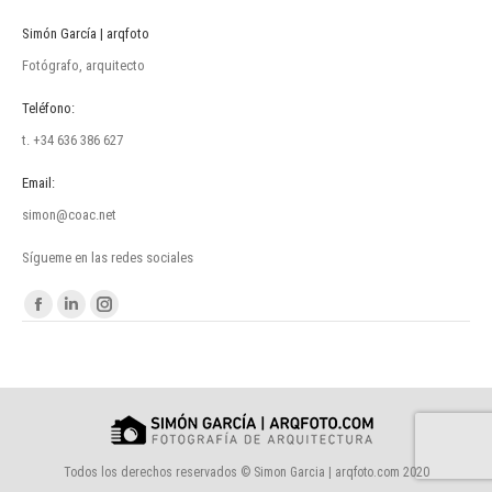
Simón García | arqfoto
Fotógrafo, arquitecto
Teléfono:
t. +34 636 386 627
Email:
simon@coac.net
Sígueme en las redes sociales
Encuéntranos en:
Facebook
Linkedin
Instagram
page
page
page
opens
opens
opens
in
in
in
new
new
new
window
window
window
Todos los derechos reservados © Simon Garcia | arqfoto.com 2020