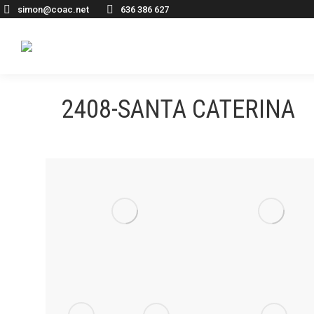
simon@coac.net
636 386 627
2408-SANTA CATERINA