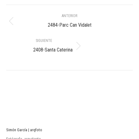
Navegación
ANTERIOR
entre
Álbum
2484-Parc Can Vidalet
anterior:
álbumes
SIGUIENTE
Álbum
2408-Santa Caterina
siguiente:
Simón García | arqfoto
Fotógrafo, arquitecto