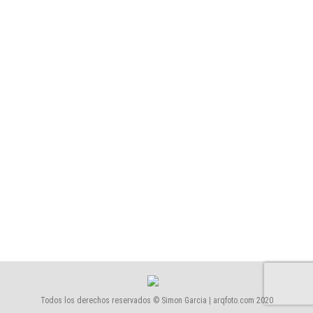
Torre Agbar
1243-Torre Agbar
Por
Simón García | arqfoto
septiembre, 2015
Todos los derechos reservados © Simon Garcia | arqfoto.com 2020