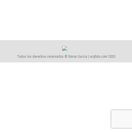
1530
1530-Hotel Room Mate Grace
Por
Simón García | arqfoto
diciembre, 2015
Todos los derechos reservados © Simon Garcia | arqfoto.com 2020